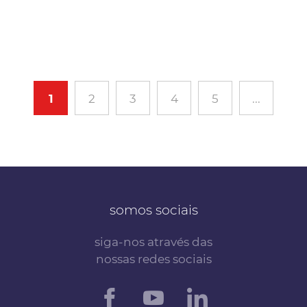
1
2
3
4
5
...
somos sociais
siga-nos através das
nossas redes sociais