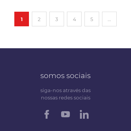
1
2
3
4
5
...
somos sociais
siga-nos através das
nossas redes sociais