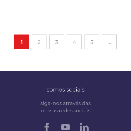
1
2
3
4
5
...
somos sociais
siga-nos através das
nossas redes sociais