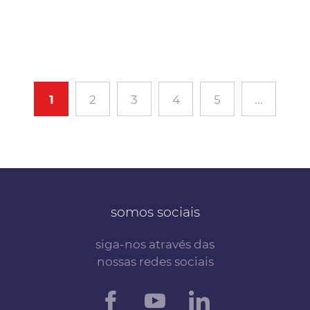
1
2
3
4
5
...
somos sociais
siga-nos através das
nossas redes sociais