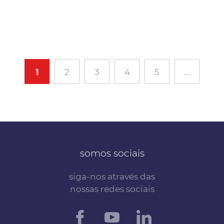
1
2
3
4
5
...
somos sociais
siga-nos através das
nossas redes sociais