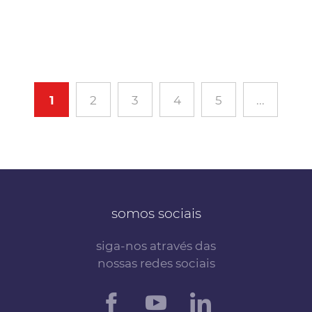
1
2
3
4
5
...
somos sociais
siga-nos através das
nossas redes sociais