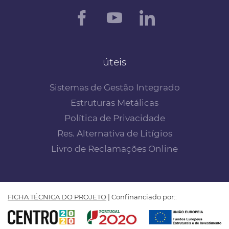
úteis
Sistemas de Gestão Integrado
Estruturas Metálicas
Política de Privacidade
Res. Alternativa de Litígios
Livro de Reclamações Online
FICHA TÉCNICA DO PROJETO
| Confinanciado por::