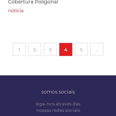
Cobertura Poligonal
notícia
1
2
3
4
5
...
somos sociais
siga-nos através das
nossas redes sociais