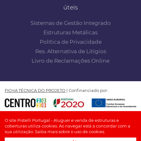
úteis
Sistemas de Gestão Integrado
Estruturas Metálicas
Política de Privacidade
Res. Alternativa de Litígios
Livro de Reclamações Online
FICHA TÉCNICA DO PROJETO
| Confinanciado por::
PISTELLI PORTUGAL by Insuflar - Manufactura, Comércio e
O site Pistelli Portugal - Aluguer e venda de estruturas e
Locação de Coberturas, Lda © TODOS OS DIREITOS
coberturas utiliza cookies. Ao navegar está a concordar com a
RESERVADOS
sua utilização.
Saiba mais sobre o uso de cookies.