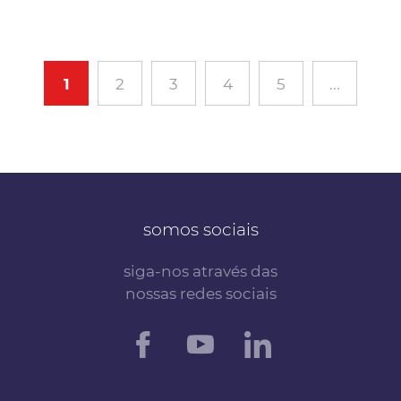
1
2
3
4
5
...
somos sociais
siga-nos através das
nossas redes sociais