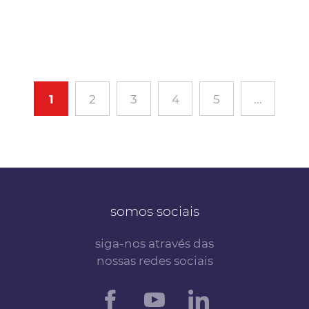
1
2
3
4
5
...
somos sociais
siga-nos através das
nossas redes sociais