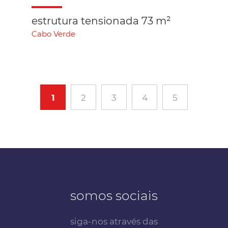
estrutura tensionada 73 m²
Cabo Verde
1
2
3
4
5
somos sociais
siga-nos através das