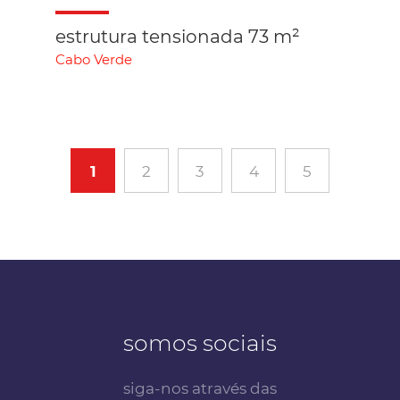
estrutura tensionada 73 m²
Cabo Verde
1
2
3
4
5
somos sociais
siga-nos através das