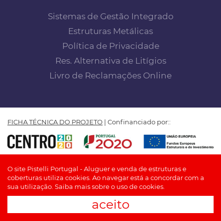
Sistemas de Gestão Integrado
Estruturas Metálicas
Política de Privacidade
Res. Alternativa de Litígios
Livro de Reclamações Online
FICHA TÉCNICA DO PROJETO
| Confinanciado por::
PISTELLI PORTUGAL by Insuflar - Manufactura, Comércio e
O site Pistelli Portugal - Aluguer e venda de estruturas e
Locação de Coberturas, Lda © TODOS OS DIREITOS
coberturas utiliza cookies. Ao navegar está a concordar com a
RESERVADOS
sua utilização.
Saiba mais sobre o uso de cookies.
aceito
Desenvolvido por
BOMSITE