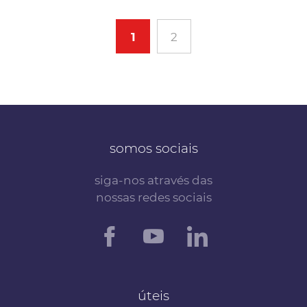
1
2
somos sociais
siga-nos através das
nossas redes sociais
úteis