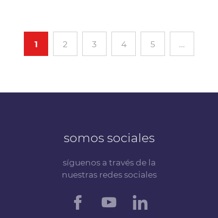
1
2
3
4
5
...
somos sociales
síguenos a través de la
nuestras redes sociales