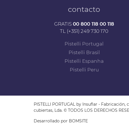
contacto
GRATIS
00 800 118 00 118
TL (+351) 249 730 170
Pistelli Portugal
Pistelli Brasil
Pistelli Espanha
Pistelli Peru
PISTELLI PORTUGAL by Insuflar - Fabricación, c
cubiertas, Lda. © TODOS LOS DERECHOS RE
Desarrollado por
BOMSITE