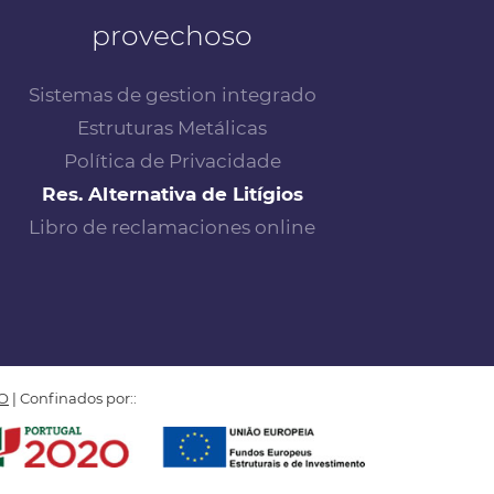
provechoso
Sistemas de gestion integrado
Estruturas Metálicas
Política de Privacidade
Res. Alternativa de Litígios
Libro de reclamaciones online
O
| Confinados por::