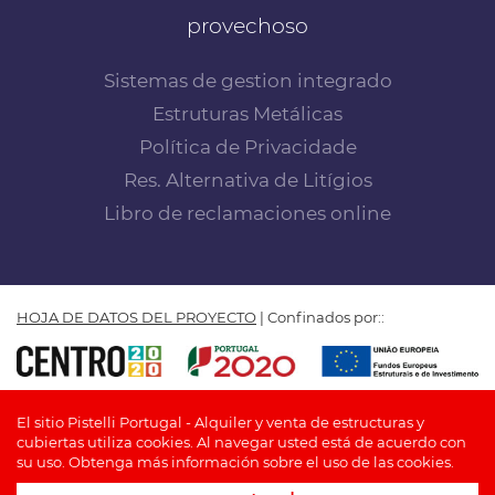
provechoso
Sistemas de gestion integrado
Estruturas Metálicas
Política de Privacidade
Res. Alternativa de Litígios
Libro de reclamaciones online
HOJA DE DATOS DEL PROYECTO
| Confinados por::
PISTELLI PORTUGAL by Insuflar - Fabricación, comercio y
El sitio Pistelli Portugal - Alquiler y venta de estructuras y
alquiler de cubiertas, Lda. © TODOS LOS DERECHOS
cubiertas utiliza cookies. Al navegar usted está de acuerdo con
RESERVADOS
su uso.
Obtenga más información sobre el uso de las cookies.