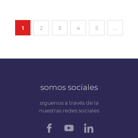
1
2
3
4
5
...
somos sociales
síguenos a través de la
nuestras redes sociales