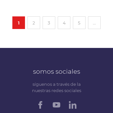
1
2
3
4
5
...
somos sociales
síguenos a través de la
nuestras redes sociales