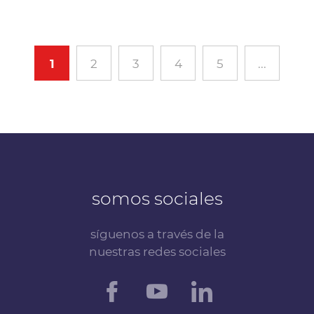
1
2
3
4
5
...
somos sociales
síguenos a través de la
nuestras redes sociales