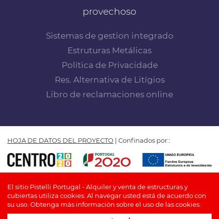
provechoso
Sistemas de gestion integrado
Estruturas Metálicas
Política de Privacidade
Res. Alternativa de Litígios
Libro de reclamaciones online
HOJA DE DATOS DEL PROYECTO
| Confinados por::
PISTELLI PORTUGAL by Insuflar - Fabricación, comercio y
El sitio Pistelli Portugal - Alquiler y venta de estructuras y
alquiler de cubiertas, Lda. © TODOS LOS DERECHOS
cubiertas utiliza cookies. Al navegar usted está de acuerdo con
RESERVADOS
su uso.
Obtenga más información sobre el uso de las cookies.