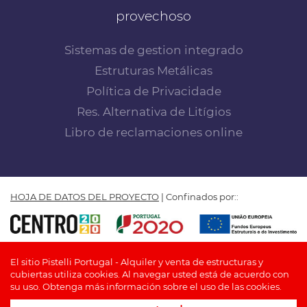
provechoso
Sistemas de gestion integrado
Estruturas Metálicas
Política de Privacidade
Res. Alternativa de Litígios
Libro de reclamaciones online
HOJA DE DATOS DEL PROYECTO
| Confinados por::
PISTELLI PORTUGAL by Insuflar - Fabricación, comercio y
El sitio Pistelli Portugal - Alquiler y venta de estructuras y
alquiler de cubiertas, Lda. © TODOS LOS DERECHOS
cubiertas utiliza cookies. Al navegar usted está de acuerdo con
RESERVADOS
su uso.
Obtenga más información sobre el uso de las cookies.