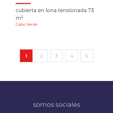
cubierta en lona tensionada 73
m²
Cabo Verde
1
2
3
4
5
somos sociales